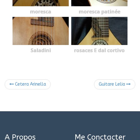
moresca
moresca patinée
Saladini
rosaces E dal cortivo
Cetera Arinella
Guitare Lelia
A Propos
Me Conctacter