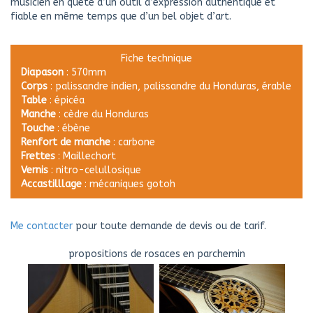
musicien en quête d’un outil d’expression authentique et
fiable en même temps que d’un bel objet d’art.
Fiche technique
Diapason
: 570mm
Corps
: palissandre indien, palissandre du Honduras, érable
Table
: épicéa
Manche
: cèdre du Honduras
Touche
: ébène
Renfort
de
manche
: carbone
Frettes
: Maillechort
Vernis
: nitro-celullosique
Accastilllage
: mécaniques gotoh
Me contacter
pour toute demande de devis ou de tarif.
propositions de rosaces en parchemin