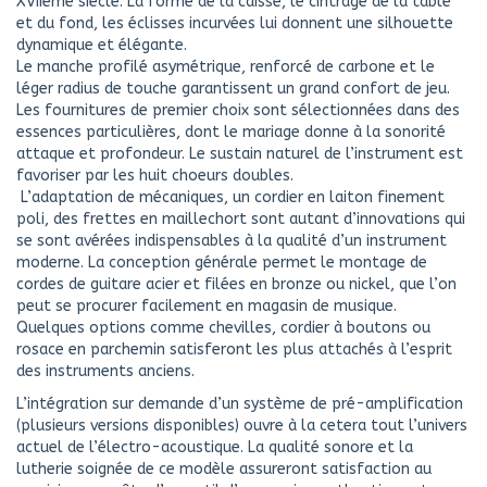
XVIIème siècle. La forme de la caisse, le cintrage de la table
et du fond, les éclisses incurvées lui donnent une silhouette
dynamique et élégante.
Le manche profilé asymétrique, renforcé de carbone et le
léger radius de touche garantissent un grand confort de jeu.
Les fournitures de premier choix sont sélectionnées dans des
essences particulières, dont le mariage donne à la sonorité
attaque et profondeur. Le sustain naturel de l’instrument est
favoriser par les huit choeurs doubles.
L’adaptation de mécaniques, un cordier en laiton finement
poli, des frettes en maillechort sont autant d’innovations qui
se sont avérées indispensables à la qualité d’un instrument
moderne. La conception générale permet le montage de
cordes de guitare acier et filées en bronze ou nickel, que l’on
peut se procurer facilement en magasin de musique.
Quelques options comme chevilles, cordier à boutons ou
rosace en parchemin satisferont les plus attachés à l’esprit
des instruments anciens.
L’intégration sur demande d’un système de pré-amplification
(plusieurs versions disponibles) ouvre à la cetera tout l’univers
actuel de l’électro-acoustique. La qualité sonore et la
lutherie soignée de ce modèle assureront satisfaction au