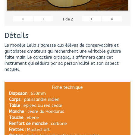
«
‹
›
»
1
de
2
Détails
Le modèle Lelia s’adresse aux élèves de conservatoire et
guitaristes amateurs qui recherchent une véritable guitare
faite main. Le caractère artisanal s’affirmera dans cet
instrument qui séduira par sa personnalité et son aspect
naturel.
Fiche technique
Diapason
: 650mm
Corps
: palissandre indien
Table
: épicéa ou red cedar
Manche
: cèdre du Honduras
Touche
: ébène
Renfort
de
manche
: carbone
Frettes
: Maillechort