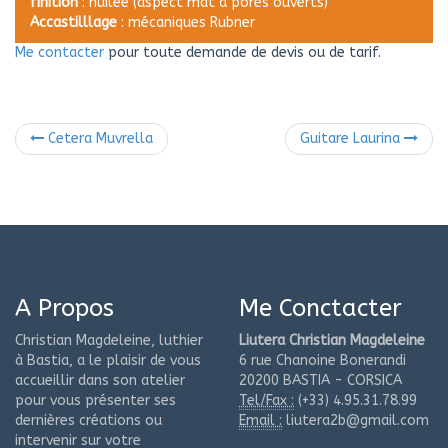
finition
: huilée (aspect mat à pores ouverts)
Accastilllage
: mécaniques Rubner
Me contacter
pour toute demande de devis ou de tarif.
Cetera Muvrella
Guitare Laurina
A Propos
Me Conctacter
Christian Magdeleine, luthier
Liutera Christian Magdeleine
à Bastia, a le plaisir de vous
6 rue Chanoine Bonerandi
accueillir dans son atelier
20200 BASTIA - CORSICA
pour vous présenter ses
Tel/Fax :
(+33) 4.95.31.78.99
dernières créations ou
Email :
liutera2b@gmail.com
intervenir sur votre